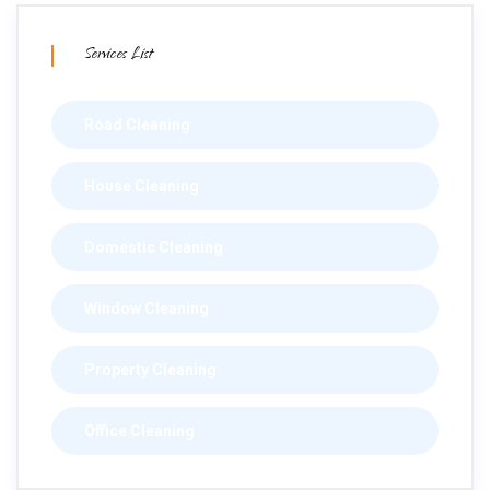
Services List
Road Cleaning
House Cleaning
Domestic Cleaning
Window Cleaning
Property Cleaning
Office Cleaning