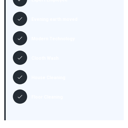
Evening earth moved
Modern Technology
Clooth Wash
House Cleaning
Floor Cleaning